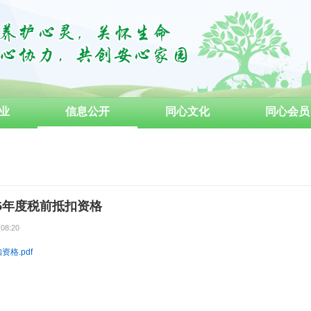
业
信息公开
同心文化
同心会员
成为义工
15年度税前抵扣资格
:08:20
资格.pdf