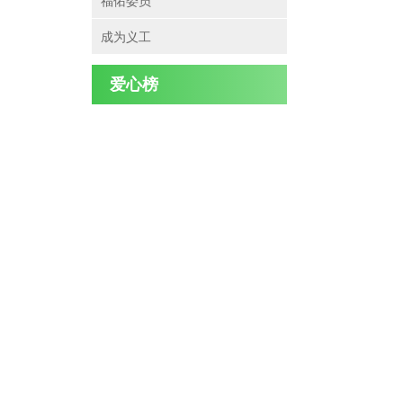
福佑委员
成为义工
爱心榜