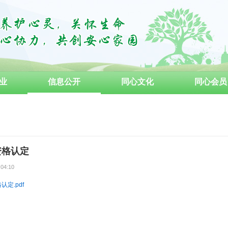
业
信息公开
同心文化
同心会员
成为义工
资格认定
:04:10
认定.pdf