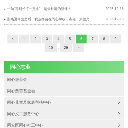
一句“再到长汀一定来”，是最长情的陪伴！
2025-12-16
那场夏令营之后，我选择留在同心学校，点亮一束微光
2025-12-16
<
1
2
3
4
5
6
7
8
9
10
..
29
>
同心志业
同心慈善会
同心慈善基金会
同心儿童及家庭帮扶中心
同心义工服务中心
同安区同心社工中心