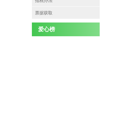
抵税办法
票据获取
爱心榜