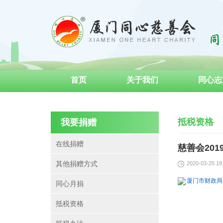
首页
关于我们
同心志
抵税资格
我要捐赠
在线捐赠
慈善会20
其他捐赠方式
2020-03-25 18
厦门市财政局
同心月捐
抵税资格