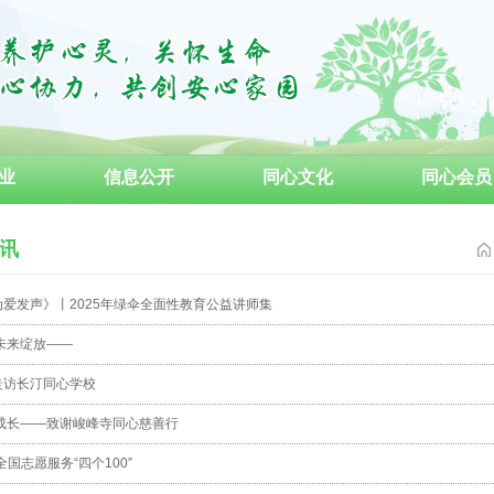
业
信息公开
同心文化
同心会员
讯
爱发声》丨2025年绿伞全面性教育公益讲师集
未来绽放——
走访长汀同心学校
成长——致谢峻峰寺同心慈善行
全国志愿服务“四个100”