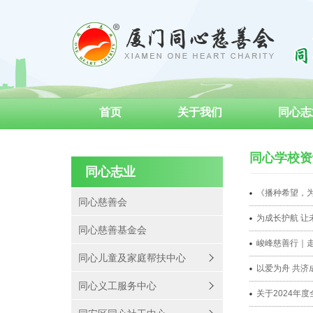
首页
关于我们
同心志
成为义工
同心学校资
同心志业
《播种希望，为
同心慈善会
为成长护航 让
同心慈善基金会
峻峰慈善行｜
同心儿童及家庭帮扶中心
以爱为舟 共济
同心义工服务中心
关于2024年度