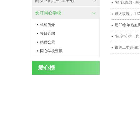
同安区同心社工中心
“植”此青绿 · 
长汀同心学校
赠人玫瑰，手留
机构简介
用20余年热血
项目介绍
“绿伞”守护，向
捐赠公示
市关工委调研
同心学校资讯
爱心榜