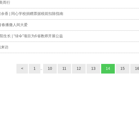
向美而行
余香 | 同心学校捐赠票据税前扣除指南
青春播撒人间大爱
阳生长 | “绿伞”项目为6省教师开展公益
组来访
<
1
..
10
11
12
13
14
15
1