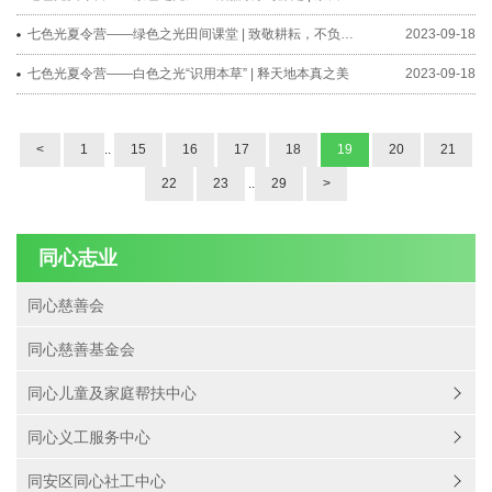
七色光夏令营——绿色之光田间课堂 | 致敬耕耘，不负收获
2023-09-18
七色光夏令营——白色之光“识用本草” | 释天地本真之美
2023-09-18
<
1
..
15
16
17
18
19
20
21
22
23
..
29
>
同心志业
同心慈善会
同心慈善基金会
同心儿童及家庭帮扶中心
同心义工服务中心
同安区同心社工中心