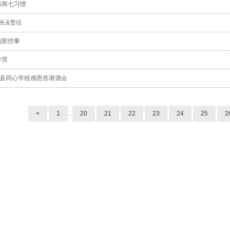
情商七习惯
长&责任
的那些事
学营
汀县同心学校感恩答谢酒会
<
1
..
20
21
22
23
24
25
2