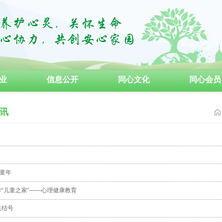
业
信息公开
同心文化
同心会员
讯
护童年
“儿童之家”——心理健康教育
集结号