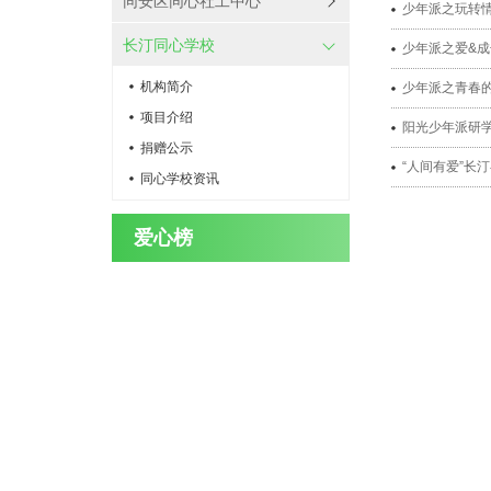
同安区同心社工中心
少年派之玩转
长汀同心学校
少年派之爱&成
机构简介
少年派之青春
项目介绍
阳光少年派研
捐赠公示
“人间有爱”长
同心学校资讯
爱心榜